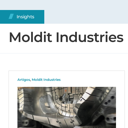
Insights
Moldit Industries
Artigos
,
Moldit Industries