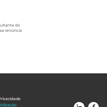
sultante do
sa renúncia
 Privacidade
tilização