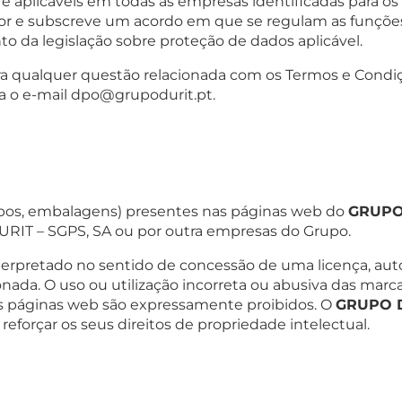
 e aplicáveis em todas as empresas identificadas para os 
dor e subscreve um acordo em que se regulam as funçõe
o da legislação sobre proteção de dados aplicável.
ara qualquer questão relacionada com os Termos e Condi
ra o e-mail
dpo@grupodurit.pt
.
ipos, embalagens) presentes nas páginas web do
GRUPO
URIT – SGPS, SA ou por outra empresas do Grupo.
rpretado no sentido de concessão de uma licença, aut
onada. O uso ou utilização incorreta ou abusiva das marc
s páginas web são expressamente proibidos. O
GRUPO 
reforçar os seus direitos de propriedade intelectual.