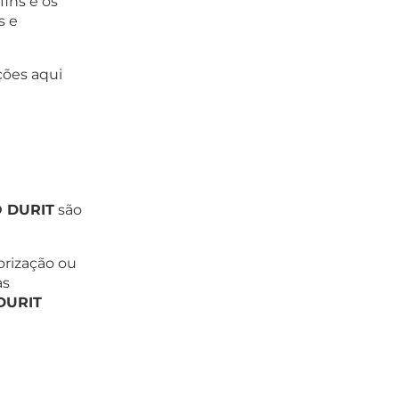
fins e os
s e
ções aqui
 DURIT
são
orização ou
as
DURIT