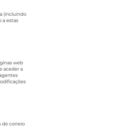
a (incluindo
 a estas
áginas web
e aceder a
agentes
odificações
 de correio