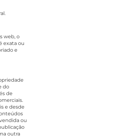
al.
s web, o
é exata ou
priado e
ropriedade
e do
és de
omerciais.
ais e desde
conteúdos
 vendida ou
publicação
ma outra