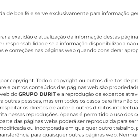
da de boa fé e serve exclusivamente para informação ger
ar a exatidão e atualização da informação destas página
 responsabilidade se a informação disponibilizada não 
ções e correções nas páginas web quando considerar apro
por copyright. Todo o copyright ou outros direitos de p
ware e outros conteúdos das páginas web são propriedad
s web do
GRUPO DURIT
e a reprodução de excertos atrav
ra outras pessoas, mas em todos os casos para fins não c
speitar os direitos de autor e outros direitos intelectu
ita nessas reproduções. Apenas é permitido o uso dos 
parte das páginas webs poderá ser reproduzida para ser
modificada ou incorporada em qualquer outro trabalho, 
transferência para quaisquer outras páginas web. Nenhu