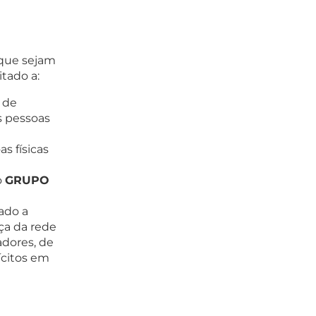
que sejam
itado a:
 de
s pessoas
s físicas
o
GRUPO
ado a
ça da rede
adores, de
ícitos em