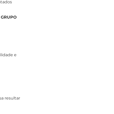
atados
o
GRUPO
lidade e
a resultar