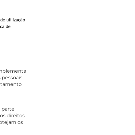
de utilização
ica de
 implementa
 pessoais
ratamento
z parte
os direitos
otejam os