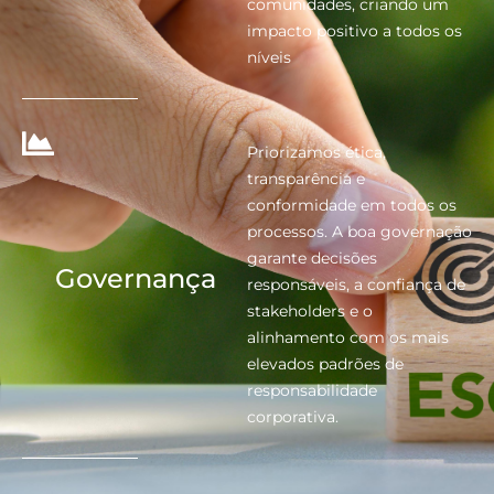
comunidades, criando um
impacto positivo a todos os
níveis
Priorizamos ética,
transparência e
conformidade em todos os
processos. A boa governação
garante decisões
Governança
responsáveis, a confiança de
stakeholders e o
alinhamento com os mais
elevados padrões de
responsabilidade
corporativa.